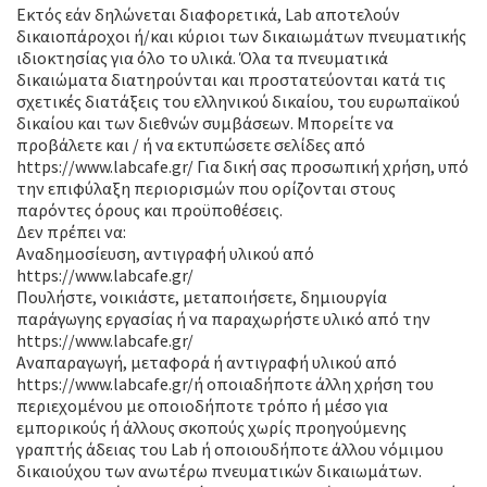
Εκτός εάν δηλώνεται διαφορετικά, Lab αποτελούν
δικαιοπάροχοι ή/και κύριοι των δικαιωμάτων πνευματικής
ιδιοκτησίας για όλο το υλικά. Όλα τα πνευματικά
δικαιώματα διατηρούνται και προστατεύονται κατά τις
σχετικές διατάξεις του ελληνικού δικαίου, του ευρωπαϊκού
δικαίου και των διεθνών συμβάσεων. Μπορείτε να
προβάλετε και / ή να εκτυπώσετε σελίδες από
https://www.labcafe.gr/ Για δική σας προσωπική χρήση, υπό
την επιφύλαξη περιορισμών που ορίζονται στους
παρόντες όρους και προϋποθέσεις.
Δεν πρέπει να:
Αναδημοσίευση, αντιγραφή υλικού από
https://www.labcafe.gr/
Πουλήστε, νοικιάστε, μεταποιήσετε, δημιουργία
παράγωγης εργασίας ή να παραχωρήστε υλικό από την
https://www.labcafe.gr/
Αναπαραγωγή, μεταφορά ή αντιγραφή υλικού από
https://www.labcafe.gr/ή οποιαδήποτε άλλη χρήση του
περιεχομένου με οποιοδήποτε τρόπο ή μέσο για
εμπορικούς ή άλλους σκοπούς χωρίς προηγούμενης
γραπτής άδειας του Lab ή οποιουδήποτε άλλου νόμιμου
δικαιούχου των ανωτέρω πνευματικών δικαιωμάτων.