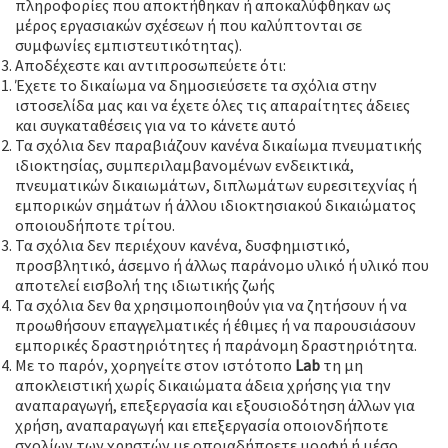
πληροφορίες που αποκτήθηκαν ή αποκαλύφθηκαν ως
μέρος εργασιακών σχέσεων ή που καλύπτονται σε
συμφωνίες εμπιστευτικότητας).
Αποδέχεστε και αντιπροσωπεύετε ότι:
Έχετε το δικαίωμα να δημοσιεύσετε τα σχόλια στην
ιστοσελίδα μας και να έχετε όλες τις απαραίτητες άδειες
και συγκαταθέσεις για να το κάνετε αυτό
Τα σχόλια δεν παραβιάζουν κανένα δικαίωμα πνευματικής
ιδιοκτησίας, συμπεριλαμβανομένων ενδεικτικά,
πνευματικών δικαιωμάτων, διπλωμάτων ευρεσιτεχνίας ή
εμπορικών σημάτων ή άλλου ιδιοκτησιακού δικαιώματος
οποιουδήποτε τρίτου.
Τα σχόλια δεν περιέχουν κανένα, δυσφημιστικό,
προσβλητικό, άσεμνο ή άλλως παράνομο υλικό ή υλικό που
αποτελεί εισβολή της ιδιωτικής ζωής
Τα σχόλια δεν θα χρησιμοποιηθούν για να ζητήσουν ή να
προωθήσουν επαγγελματικές ή έθιμες ή να παρουσιάσουν
εμπορικές δραστηριότητες ή παράνομη δραστηριότητα.
Με το παρόν, χορηγείτε στον ιστότοπο
Lab
τη μη
αποκλειστική χωρίς δικαιώματα άδεια χρήσης για την
αναπαραγωγή, επεξεργασία και εξουσιοδότηση άλλων για
χρήση, αναπαραγωγή και επεξεργασία οποιονδήποτε
σχολίων των χρηστών με οποιαδήποετε μορφή ή μέσο.