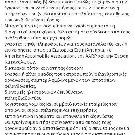
παραπλανητικός. β) δεν υπονοεί ψευδώς τη χορηγία ή την
έγκριση του συνδεόμενου μέρους και των προϊόντων ή
υπηρεσιών του (γ) εντάσσεται στο πλαίσιο της τοποθεσίας
του συνδεδεμένου μέρους.
Μπορούμε να εξετάσουμε και να εγκρίνουμε κατά τη
διακριτική μας ευχέρεια, άλλα αιτήματα σύνδεσης από τους
ακόλουθους τύπους οργανισμών:
γνωστές πηγές πληροφοριών για τους καταναλωτές και / ή
επιχειρήσεις, όπως τα Εμπορικά Επιμελητήρια, το
American Automobile Association, την AARP και την Ένωση
Καταναλωτών.
δικτυακοί τόποι κοινότητας dot.com
ενώσεις ή άλλες ομάδες που εκπροσωπούν φιλανθρωπικές
οργανώσεις, συμπεριλαμβανομένων των ιστοτόπων
φιλανθρωπίας,
διανομείς ηλεκτρονικών διευθύνσεων
πύλες διαδικτύου
λογιστικές, νομικές και συμβουλευτικές εταιρείες των
οποίων οι κύριοι πελάτες είναι επιχειρήσεις
εκπαιδευτικά ιδρύματα και επαγγελματικές ενώσεις.
Θα εγκρίνουμε αιτήσεις σύνδεσης από αυτούς τους
οργανισμούς αν διαπιστώσουμε ότι: (α) ο σύνδεσμος δεν θα
αντικατοπτρίζει δυσμενώς για εμάς ή τις διαπιστευμένες