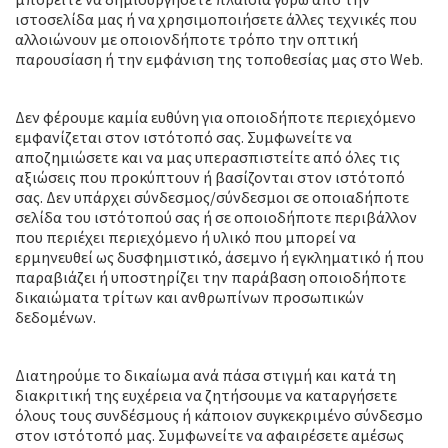
ιστοσελίδα μας ή να χρησιμοποιήσετε άλλες τεχνικές που
αλλοιώνουν με οποιονδήποτε τρόπο την οπτική
παρουσίαση ή την εμφάνιση της τοποθεσίας μας στο Web.
Ευθύνη περιεχομένου
Δεν φέρουμε καμία ευθύνη για οποιοδήποτε περιεχόμενο
εμφανίζεται στον ιστότοπό σας. Συμφωνείτε να
αποζημιώσετε και να μας υπερασπιστείτε από όλες τις
αξιώσεις που προκύπτουν ή βασίζονται στον ιστότοπό
σας. Δεν υπάρχει σύνδεσμος/σύνδεσμοι σε οποιαδήποτε
σελίδα του ιστότοπού σας ή σε οποιοδήποτε περιβάλλον
που περιέχει περιεχόμενο ή υλικό που μπορεί να
ερμηνευθεί ως δυσφημιστικό, άσεμνο ή εγκληματικό ή που
παραβιάζει ή υποστηρίζει την παράβαση οποιοδήποτε
δικαιώματα τρίτων και ανθρωπίνων προσωπικών
δεδομένων.
Δικαιώματα χρήσης
Διατηρούμε το δικαίωμα ανά πάσα στιγμή και κατά τη
διακριτική της ευχέρεια να ζητήσουμε να καταργήσετε
όλους τους συνδέσμους ή κάποιον συγκεκριμένο σύνδεσμο
στον ιστότοπό μας. Συμφωνείτε να αφαιρέσετε αμέσως