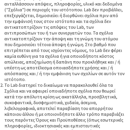
ανταλλάσσουν απόψεις, πληροφορίες, υλικό και δεδομένα
("Σχόλια") σε περιοχές του ιστότοπου. Lab δεν προβάλλει,
επεξεργάζεται, δημοσιεύει ή διορθώνει σχόλια πριν από
την εμφάνισή τους στον ιστότοπο και τα σχόλια δεν
αντικατοπτρίζουν τις απόψεις του Lab, των
αντιπροσώπων του ή των συνεργατών του. Τα σχόλια
αντικατοπτρίζουν την άποψη και τη γνώμη του ατόμου
που δημοσιεύει τέτοια άποψη ή γνώμη. Στο βαθμό που
επιτρέπεται από τους ισχύοντες νόμους, το Lab δεν φέρει
καμία ευθύνη για τα σχόλια ή για οποιοδήποτε κόστος
απώλειας, αποζημίωση ή δαπάνη που προκλήθηκε και / ή
υπέστη ως αποτέλεσμα οποιασδήποτε χρήσης και / ή
απόσπασης και / ή την εμφάνιση των σχολίων σε αυτόν τον
ιστότοπο.
Το Lab διατηρεί το δικαίωμα να παρακολουθεί όλα τα
Σχόλια και να αφαιρεί οποιαδήποτε σχόλια που θεωρεί
κατά την απόλυτη κρίση ως ακατάλληλα, προσβλητικά,
συκοφαντικά, δυσφημιστικά, χυδαία, άσεμνα,
λιβελογραφικά, αποτελεί παραβίαση του απορρήτου
κάποιου άλλου ή με οποιονδήποτε άλλο τρόπο παραβιάζει
τους παρόντες Όρους και Προϋποθέσεις (όπως εσωτερικές
πληροφορίες, ιδιοκτησιακές και εμπιστευτικές