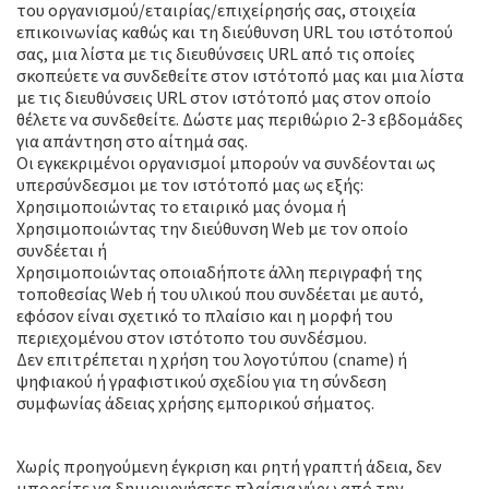
του οργανισμού/εταιρίας/επιχείρησής σας, στοιχεία
επικοινωνίας καθώς και τη διεύθυνση URL του ιστότοπού
σας, μια λίστα με τις διευθύνσεις URL από τις οποίες
σκοπεύετε να συνδεθείτε στον ιστότοπό μας και μια λίστα
με τις διευθύνσεις URL στον ιστότοπό μας στον οποίο
θέλετε να συνδεθείτε. Δώστε μας περιθώριο 2-3 εβδομάδες
για απάντηση στο αίτημά σας.
Οι εγκεκριμένοι οργανισμοί μπορούν να συνδέονται ως
υπερσύνδεσμοι με τον ιστότοπό μας ως εξής:
Χρησιμοποιώντας το εταιρικό μας όνομα ή
Χρησιμοποιώντας την διεύθυνση Web με τον οποίο
συνδέεται ή
Χρησιμοποιώντας οποιαδήποτε άλλη περιγραφή της
τοποθεσίας Web ή του υλικού που συνδέεται με αυτό,
εφόσον είναι σχετικό το πλαίσιο και η μορφή του
περιεχομένου στον ιστότοπο του συνδέσμου.
Δεν επιτρέπεται η χρήση του λογοτύπου (cname) ή
ψηφιακού ή γραφιστικού σχεδίου για τη σύνδεση
συμφωνίας άδειας χρήσης εμπορικού σήματος.
Εσωτερικά πλαίσια
Χωρίς προηγούμενη έγκριση και ρητή γραπτή άδεια, δεν
μπορείτε να δημιουργήσετε πλαίσια γύρω από την