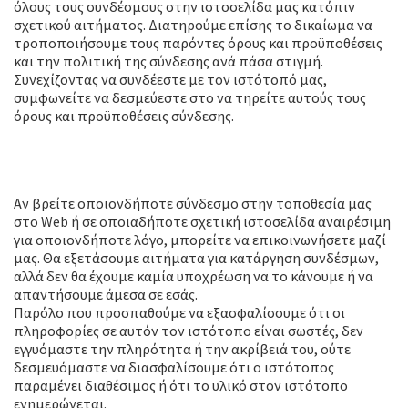
όλους τους συνδέσμους στην ιστοσελίδα μας κατόπιν
σχετικού αιτήματος. Διατηρούμε επίσης το δικαίωμα να
τροποποιήσουμε τους παρόντες όρους και προϋποθέσεις
και την πολιτική της σύνδεσης ανά πάσα στιγμή.
Συνεχίζοντας να συνδέεστε με τον ιστότοπό μας,
συμφωνείτε να δεσμεύεστε στο να τηρείτε αυτούς τους
όρους και προϋποθέσεις σύνδεσης.
Αφαίρεση συνδέσμων από τον
ιστότοπό μας
Αν βρείτε οποιονδήποτε σύνδεσμο στην τοποθεσία μας
στο Web ή σε οποιαδήποτε σχετική ιστοσελίδα αναιρέσιμη
για οποιονδήποτε λόγο, μπορείτε να επικοινωνήσετε μαζί
μας. Θα εξετάσουμε αιτήματα για κατάργηση συνδέσμων,
αλλά δεν θα έχουμε καμία υποχρέωση να το κάνουμε ή να
απαντήσουμε άμεσα σε εσάς.
Παρόλο που προσπαθούμε να εξασφαλίσουμε ότι οι
πληροφορίες σε αυτόν τον ιστότοπο είναι σωστές, δεν
εγγυόμαστε την πληρότητα ή την ακρίβειά του, ούτε
δεσμευόμαστε να διασφαλίσουμε ότι ο ιστότοπος
παραμένει διαθέσιμος ή ότι το υλικό στον ιστότοπο
ενημερώνεται.