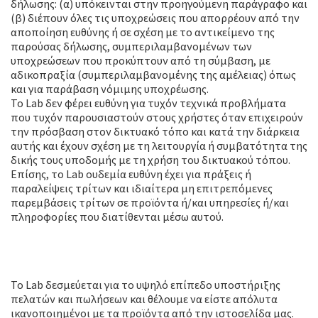
δήλωσης: (α) υπόκεινται στην προηγούμενη παράγραφο και
(β) διέπουν όλες τις υποχρεώσεις που απορρέουν από την
αποποίηση ευθύνης ή σε σχέση με το αντικείμενο της
παρούσας δήλωσης, συμπεριλαμβανομένων των
υποχρεώσεων που προκύπτουν από τη σύμβαση, με
αδικοπραξία (συμπεριλαμβανομένης της αμέλειας) όπως
και για παράβαση νόμιμης υποχρέωσης.
Το Lab δεν φέρει ευθύνη για τυχόν τεχνικά προβλήματα
που τυχόν παρουσιαστούν στους χρήστες όταν επιχειρούν
την πρόσβαση στον δικτυακό τόπο και κατά την διάρκεια
αυτής και έχουν σχέση με τη λειτουργία ή συμβατότητα της
δικής τους υποδομής με τη χρήση του δικτυακού τόπου.
Επίσης, το Lab ουδεμία ευθύνη έχει για πράξεις ή
παραλείψεις τρίτων και ιδιαίτερα μη επιτρεπόμενες
παρεμβάσεις τρίτων σε προϊόντα ή/και υπηρεσίες ή/και
πληροφορίες που διατίθενται μέσω αυτού.
Πολιτική επιστροφής χρημάτων /
Ακυρώσεις
Το Lab δεσμεύεται για το υψηλό επίπεδο υποστήριξης
πελατών και πωλήσεων και θέλουμε να είστε απόλυτα
ικανοποιημένοι με τα προϊόντα από την ιστοσελίδα μας.