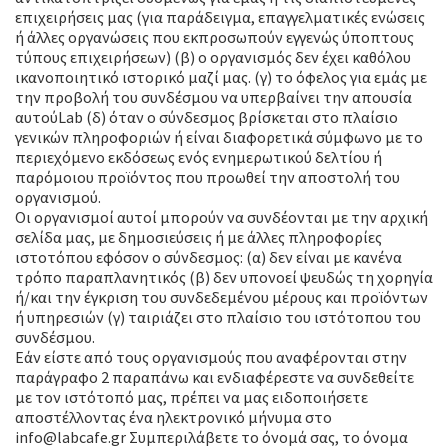
επιχειρήσεις μας (για παράδειγμα, επαγγελματικές ενώσεις
ή άλλες οργανώσεις που εκπροσωπούν εγγενώς ύποπτους
τύπους επιχειρήσεων) (β) ο οργανισμός δεν έχει καθόλου
ικανοποιητικό ιστορικό μαζί μας. (γ) το όφελος για εμάς με
την προβολή του συνδέσμου να υπερβαίνει την απουσία
αυτούLab (δ) όταν ο σύνδεσμος βρίσκεται στο πλαίσιο
γενικών πληροφοριών ή είναι διαφορετικά σύμφωνο με το
περιεχόμενο εκδόσεως ενός ενημερωτικού δελτίου ή
παρόμοιου προϊόντος που προωθεί την αποστολή του
οργανισμού.
Οι οργανισμοί αυτοί μπορούν να συνδέονται με την αρχική
σελίδα μας, με δημοσιεύσεις ή με άλλες πληροφορίες
ιστοτόπου εφόσον ο σύνδεσμος: (α) δεν είναι με κανένα
τρόπο παραπλανητικός (β) δεν υπονοεί ψευδώς τη χορηγία
ή/και την έγκριση του συνδεδεμένου μέρους και προϊόντων
ή υπηρεσιών (γ) ταιριάζει στο πλαίσιο του ιστότοπου του
συνδέσμου.
Εάν είστε από τους οργανισμούς που αναφέρονται στην
παράγραφο 2 παραπάνω και ενδιαφέρεστε να συνδεθείτε
με τον ιστότοπό μας, πρέπει να μας ειδοποιήσετε
αποστέλλοντας ένα ηλεκτρονικό μήνυμα στο
info@labcafe.gr Συμπεριλάβετε το όνομά σας, το όνομα